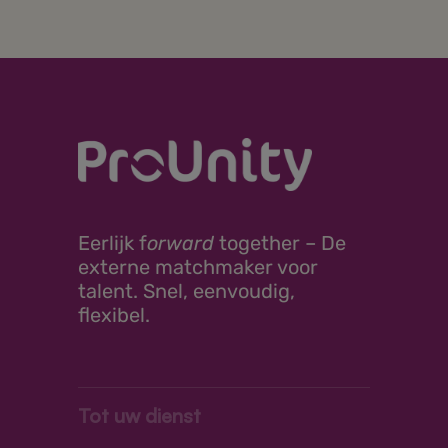
Eerlijk
f
orward
together –
De
externe matchmaker voor
talent. Snel, eenvoudig,
flexibel.
Tot uw dienst