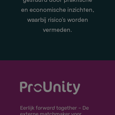
en economische inzichten,
waarbij risico’s worden
vermeden.
Eerlijk
f
orward
together –
De
externe matchmaker voor