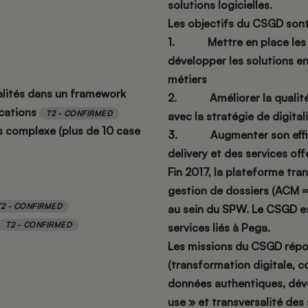
solutions logicielles.
Les objectifs du CSGD sont 
1. Mettre en place les r
développer les solutions en
métiers
alités dans un framework
2. Améliorer la qualité de
ications
T2 - CONFIRMED
avec la stratégie de digita
s complexe (plus de 10 case
3. Augmenter son efficaci
delivery et des services off
Fin 2017, la plateforme tran
gestion de dossiers (ACM 
T2 - CONFIRMED
au sein du SPW. Le CSGD es
T2 - CONFIRMED
services liés à Pega.
Les missions du CSGD répon
(transformation digitale, co
données authentiques, dév
use » et transversalité des 