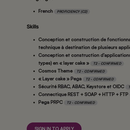
French
PROFICIENCY (C2)
Skills
Conception et construction de fonctionn
technique à destination de plusieurs appl
Conception et construction d’application
types) en « layer cake »
T2 - CONFIRMED
Cosmos Theme
T2 - CONFIRMED
« Layer cake » Pega
T2 - CONFIRMED
Sécurité RBAC, ABAC, Keystore et OIDC
Connectique REST + SOAP + HTTP + FTP
Pega PRPC
T2 - CONFIRMED
SIGN IN TO APPLY