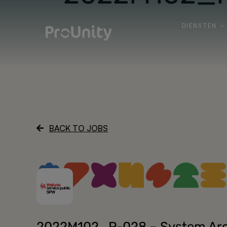
Skip
to
DIENSTEN
DIENSTEN
content
BACK TO JOBS
2022M102_P-028 – System Arch