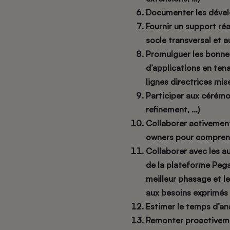
Documenter les dével
Fournir un support réa
socle transversal et 
Promulguer les bonne
d’applications en te
lignes directrices mi
Participer aux cérémon
refinement, …)
Collaborer activement
owners pour comprendr
Collaborer avec les a
de la plateforme Pega 
meilleur phasage et l
aux besoins exprimés p
Estimer le temps d’an
Remonter proactiveme