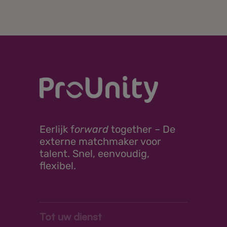
Eerlijk
f
orward
together –
De
externe matchmaker voor
talent. Snel, eenvoudig,
flexibel.
Tot uw dienst