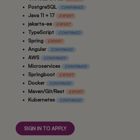
PostgreSQL
CONFIRMED
Java 11 + 17
EXPERT
jakarta-ee
EXPERT
TypeScript
CONFIRMED
Spring
EXPERT
Angular
CONFIRMED
AWS
CONFIRMED
Microservices
CONFIRMED
Springboot
EXPERT
Docker
CONFIRMED
Maven/Git/Rest
EXPERT
Kubernetes
CONFIRMED
SIGN IN TO APPLY