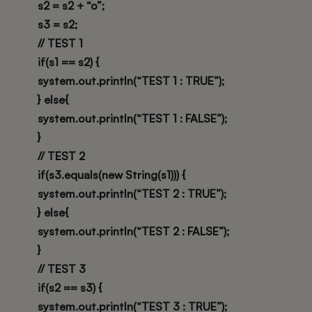
s2 = s2 + “o”;
s3 = s2;
// TEST 1
if(s1 == s2) {
system.out.println(“TEST 1 : TRUE”);
} else{
system.out.println(“TEST 1 : FALSE”);
}
// TEST 2
if(s3.equals(new String(s1))) {
system.out.println(“TEST 2 : TRUE”);
} else{
system.out.println(“TEST 2 : FALSE”);
}
// TEST 3
if(s2 == s3) {
system.out.println(“TEST 3 : TRUE”);