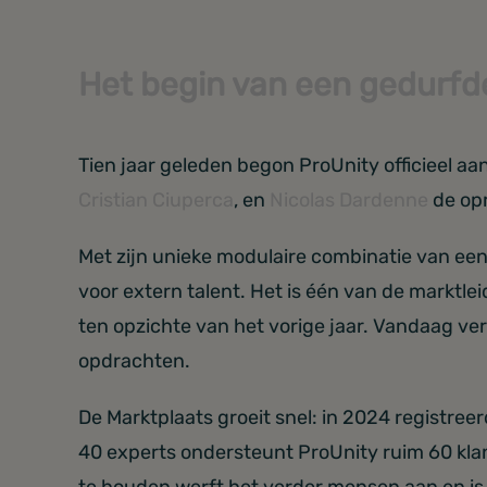
Het begin van een gedurf
Tien jaar geleden begon ProUnity officieel a
Cristian Ciuperca
, en
Nicolas Dardenne
de opr
Met zijn unieke modulaire combinatie van ee
voor extern talent. Het is één van de marktl
ten opzichte van het vorige jaar. Vandaag ve
opdrachten.
De Marktplaats groeit snel: in 2024 registree
40 experts ondersteunt ProUnity ruim 60 klan
te houden werft het verder mensen aan en is