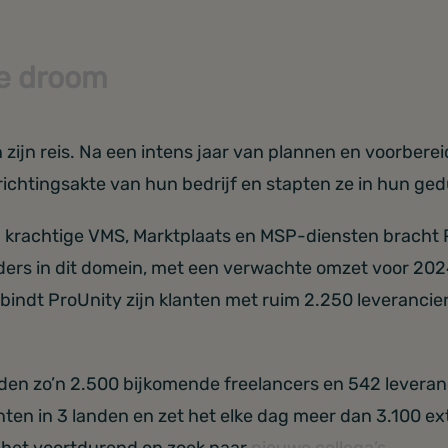
de droom
an zijn reis. Na een intens jaar van plannen en voorbe
ichtingsakte van hun bedrijf en stapten ze in hun gedu
n krachtige VMS, Marktplaats en MSP-diensten bracht
eiders in dit domein, met een verwachte omzet voor 202
rbindt ProUnity zijn klanten met ruim 2.250 leverancie
rden zo’n 2.500 bijkomende freelancers en 542 leveranc
ten in 3 landen en zet het elke dag meer dan 3.100 ext
 het voortdurend op zoek naar
nieuwe collega’s
.