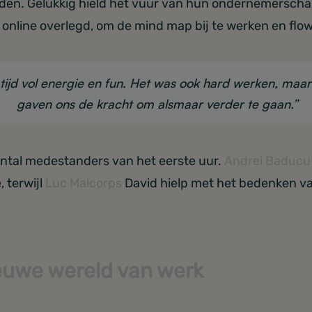
eden. Gelukkig hield het vuur van hun ondernemerschap
online overlegd, om de mind map bij te werken en flow
jd vol energie en fun. Het was ook hard werken, maar o
gaven ons de kracht om alsmaar verder te gaan.”
ntal medestanders van het eerste uur.
Andrei Baducu
 terwijl
Luc Malcorps
David hielp met het bedenken v
ieuwe wereld van werk