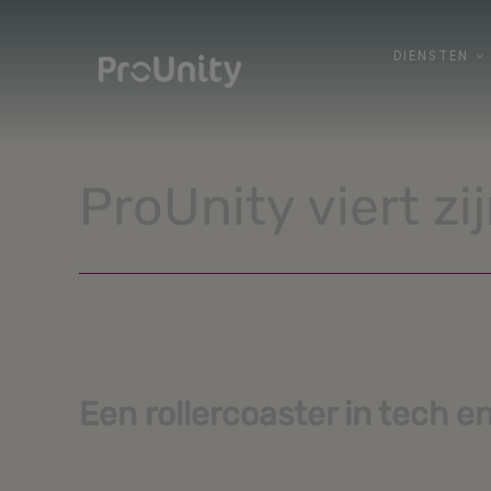
Skip
to
DIENSTEN
DIENSTEN
content
ProUnity viert zi
Een rollercoaster in tech e