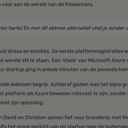
 voor aan de wereld van de freelancers.
an harte! En met dit slimme alternatief vind je zonde
vol stress en emoties. De eerste platformregistraties 
 de wereld stil te staan. Een ‘stack’ van Microsoft Azure
ity-startup ging in enkele minuten van de zevende hem
onde iedereen begrip. Achteraf gezien was het bijna g
t platform als Azure bewezen rotsvast te zijn, zonde
met zijn oplossing.
David en Christian samen het vuur brandend, met Nicol
lfs het enige gezicht van de startup naar de buitenwere