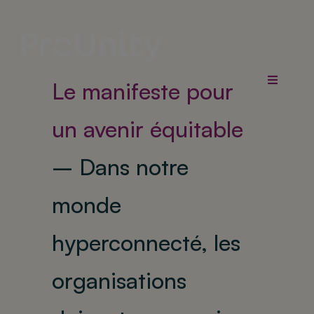
Skip
to
content
Le manifeste pour
Toggle
Navigatio
Services
un avenir équitable
–
Dans notre
Qui êtes-vous ?
monde
Jobs
hyperconnecté, les
Actualités
organisations
A propos de