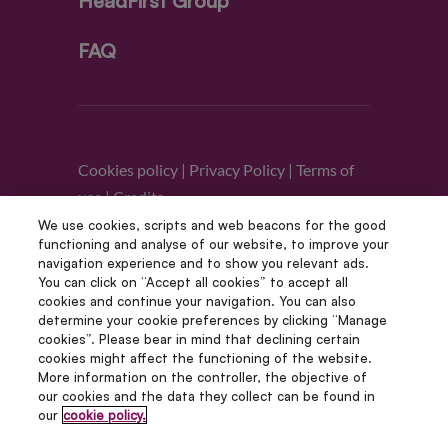
HeadFirst Group
FAQ
Cookies policy
|
Privacy Policy
|
Terms of
use
|
Credits
We use cookies, scripts and web beacons for the good
functioning and analyse of our website, to improve your
Follow us
navigation experience and to show you relevant ads.
You can click on “Accept all cookies” to accept all
cookies and continue your navigation. You can also
determine your cookie preferences by clicking “Manage
cookies”. Please bear in mind that declining certain
cookies might affect the functioning of the website.
More information on the controller, the objective of
our cookies and the data they collect can be found in
our
cookie policy.
© Copyright 2012 – 2022 | Avada Studio All Rights
Reserved | Powered by WordPress