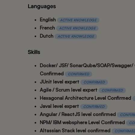
Languages
English
ACTIVE KNOWLEDGE
French
ACTIVE KNOWLEDGE
Dutch
ACTIVE KNOWLEDGE
Skills
Docker/ JSF/ SonarQube/SOAP/Swagger/ O
Confirmed
CONFIRMED
JUnit level expert
CONFIRMED
Agile / Scrum level expert
CONFIRMED
Hexagonal Architecture Level Confirmed
Javal level expert
CONFIRMED
Angular / ReactJS level confirmed
CONFIR
NPM/ IBM websphere Level Confirmed
CO
Altassian Stack level confirmed
CONFIRME