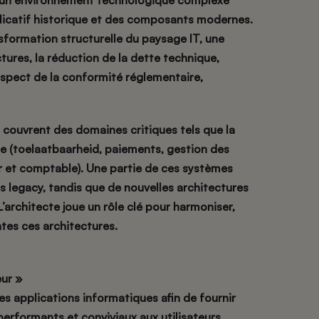
s un environnement technologique complexe
icatif historique et des composants modernes.
sformation structurelle du paysage IT, une
ures, la réduction de la dette technique,
espect de la conformité réglementaire,
 couvrent des domaines critiques tels que la
 (toelaatbaarheid, paiements, gestion des
er et comptable). Une partie de ces systèmes
s legacy, tandis que de nouvelles architectures
architecte joue un rôle clé pour harmoniser,
tes ces architectures.
ur »
s applications informatiques afin de fournir
performants et conviviaux aux utilisateurs