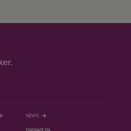
ker.
NEWS
C
ontact Us