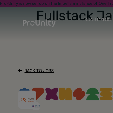
Pro-Unity is now set up on the Impellam instance of One Tru
Fullstack J
OUR SERVICES
BACK TO JOBS