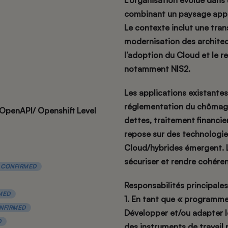
L’organisation évolue dan
combinant un paysage appl
Le contexte inclut une tran
modernisation des architect
l’adoption du Cloud et le r
notamment NIS2.
Les applications existantes
réglementation du chômage
penAPI/ Openshift Level
dettes, traitement financi
repose sur des technologie
Cloud/hybrides émergent. L’
sécuriser et rendre cohéren
CONFIRMED
Responsabilités principales
MED
1. En tant que « programme
NFIRMED
Développer et/ou adapter le
D
des instruments de travail 