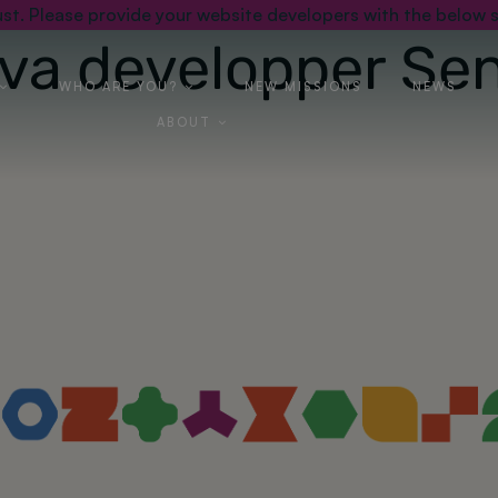
st. Please provide your website developers with the below s
ava developper Sen
WHO ARE YOU?
NEW MISSIONS
NEWS
ABOUT