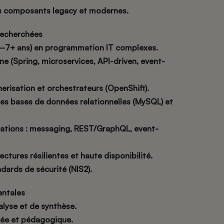
s composants legacy et modernes.
echerchées
–7+ ans) en programmation IT complexes.
e (Spring, microservices, API-driven, event-
isation et orchestrateurs (OpenShift).
s bases de données relationnelles (MySQL) et
ations : messaging, REST/GraphQL, event-
tures résilientes et haute disponibilité.
ards de sécurité (NIS2).
ntales
alyse et de synthèse.
ée et pédagogique.