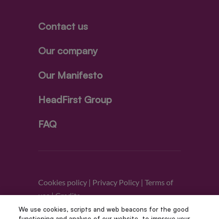
Contact us
Our company
Our Manifesto
HeadFirst Group
FAQ
Cookies policy
|
Privacy Policy
|
Terms of
use
|
Credits
We use cookies, scripts and web beacons for the good
functioning and analyse of our website, to improve your