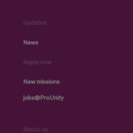
Updates
News
Apply now
New missions
jobs@ProUnity
About us