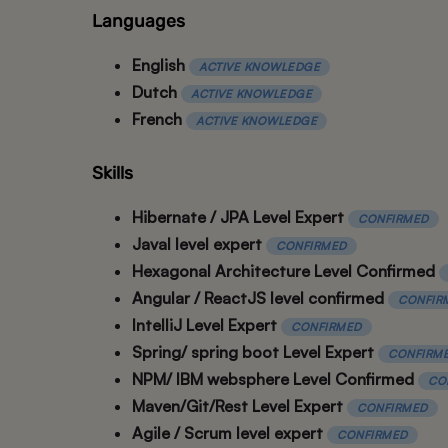
Languages
English
ACTIVE KNOWLEDGE
Dutch
ACTIVE KNOWLEDGE
French
ACTIVE KNOWLEDGE
Skills
Hibernate / JPA Level Expert
CONFIRMED
Javal level expert
CONFIRMED
Hexagonal Architecture Level Confirmed
Angular / ReactJS level confirmed
CONFIR
IntelliJ Level Expert
CONFIRMED
Spring/ spring boot Level Expert
CONFIRM
NPM/ IBM websphere Level Confirmed
CO
Maven/Git/Rest Level Expert
CONFIRMED
Agile / Scrum level expert
CONFIRMED