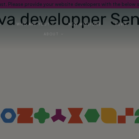
st. Please provide your website developers with the below s
ava developper Sen
WHO ARE YOU?
NEW MISSIONS
NEWS
ABOUT