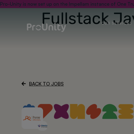
Pro-Unity is now set up on the Impellam instance of One Tru
Fullstack J
OUR SERVICES
BACK TO JOBS