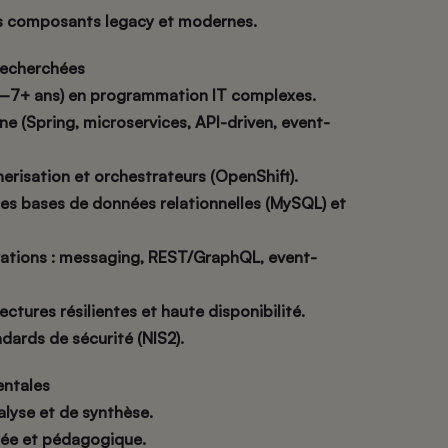
s composants legacy et modernes.
echerchées
–7+ ans) en programmation IT complexes.
e (Spring, microservices, API-driven, event-
isation et orchestrateurs (OpenShift).
s bases de données relationnelles (MySQL) et
ations : messaging, REST/GraphQL, event-
tures résilientes et haute disponibilité.
ards de sécurité (NIS2).
ntales
alyse et de synthèse.
ée et pédagogique.