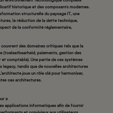
s un environnement technologique complexe
icatif historique et des composants modernes.
sformation structurelle du paysage IT, une
ures, la réduction de la dette technique,
espect de la conformité réglementaire,
 couvrent des domaines critiques tels que la
 (toelaatbaarheid, paiements, gestion des
er et comptable). Une partie de ces systèmes
s legacy, tandis que de nouvelles architectures
architecte joue un rôle clé pour harmoniser,
tes ces architectures.
ur »
s applications informatiques afin de fournir
performants et conviviaux aux utilisateurs