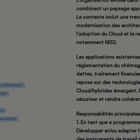
L’organisation évolue dan
combinant un paysage appl
Le contexte inclut une tran
modernisation des architect
l’adoption du Cloud et le r
notamment NIS2.
Les applications existantes
réglementation du chômage
dettes, traitement financi
repose sur des technologie
CONFIRMED
Cloud/hybrides émergent. L’
MED
sécuriser et rendre cohéren
ED
Responsabilités principales
NFIRMED
1. En tant que « programme
Développer et/ou adapter le
des instruments de travail 