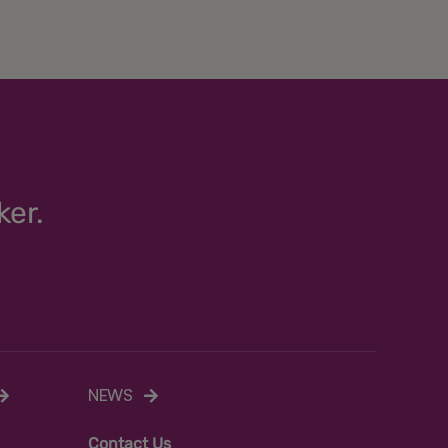
ker.
NEWS
C
ontact Us