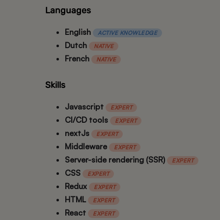
Languages
English
ACTIVE KNOWLEDGE
Dutch
NATIVE
French
NATIVE
Skills
Javascript
EXPERT
CI/CD tools
EXPERT
nextJs
EXPERT
Middleware
EXPERT
Server-side rendering (SSR)
EXPERT
CSS
EXPERT
Redux
EXPERT
HTML
EXPERT
React
EXPERT