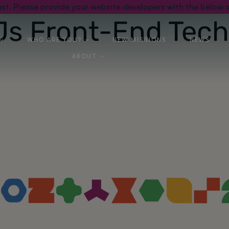
st. Please provide your website developers with the below s
Js Front-End Tech
WHO ARE YOU?
NEW MISSIONS
NEWS
ABOUT