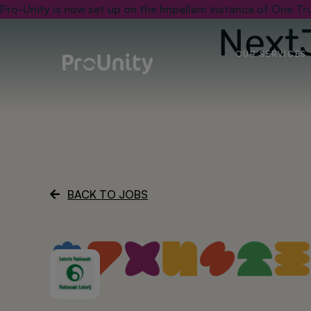
Pro-Unity is now set up on the Impellam instance of One Tru
Next
OUR SERVICES
BACK TO JOBS