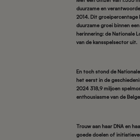
Met een omzet van 1.533 mil
duurzame en verantwoorde 
2014. Dit groeipercentage b
duurzame groei binnen een 
herinnering: de Nationale L
van de kansspelsector uit.
En toch stond de Nationale 
het eerst in de geschiedeni
2024
318,9 miljoen spelm
enthousiasme van de Belgen
Trouw aan haar DNA en haar
goede doelen of initiatiev