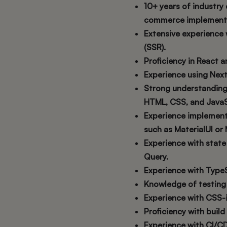
10+ years of industry
commerce implem
Extensive experience 
(SSR).
Proficiency in React 
Experience using Nex
Strong understanding
HTML, CSS, and JavaS
Experience implement
such as MaterialUI or
Experience with state
Query.
Experience with TypeS
Knowledge of testing 
Experience with CSS-i
Proficiency with build
Experience with CI/CD