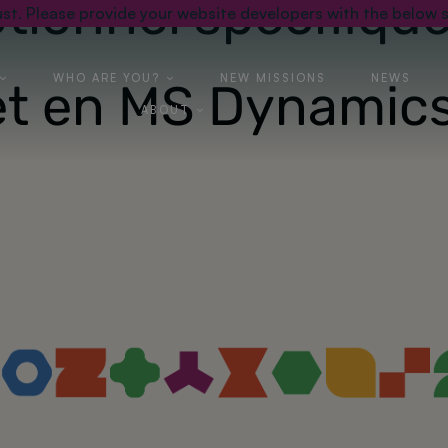
ctionnel spécifiqu
st. Please provide your website developers with the below s
WHO ARE YOU?
NEW MISSIONS
NEWS
et en MS Dynamic
ABOUT