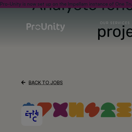
Analyste fon
Pro-Unity is now set up on the Impellam instance of One Tru
OUR SERVICES
proj
BACK TO JOBS