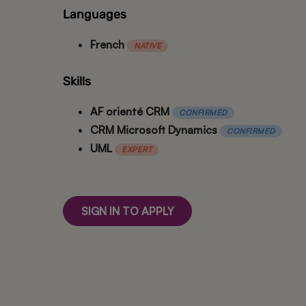
Languages
French
NATIVE
Skills
AF orienté CRM
CONFIRMED
CRM Microsoft Dynamics
CONFIRMED
UML
EXPERT
SIGN IN TO APPLY