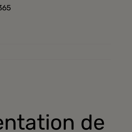
365
entation de