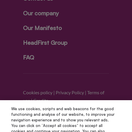
Our company
Our Manifesto
HeadFirst Group
FAQ
Cookies policy
|
Privacy Policy
|
Terms of
use
|
Credits
We use cookies, scripts and web beacons for the good
functioning and analyse of our website, to improve your
Follow us
navigation experience and to show you relevant ads.
You can click on “Accept all cookies” to accept all
cookies and continue your navigation. You can also