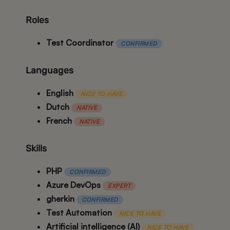
Roles
Test Coordinator
CONFIRMED
Languages
English
NICE TO HAVE
Dutch
NATIVE
French
NATIVE
Skills
PHP
CONFIRMED
Azure DevOps
EXPERT
gherkin
CONFIRMED
Test Automation
NICE TO HAVE
Artificial intelligence (AI)
NICE TO HAVE