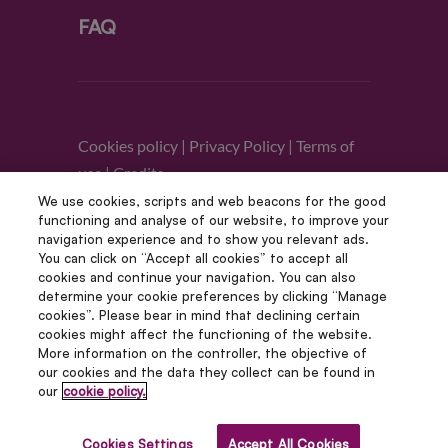
FAQ
Cookies policy
|
Privacy Policy
|
Terms of
use
|
Credits
We use cookies, scripts and web beacons for the good
functioning and analyse of our website, to improve your
Follow us
navigation experience and to show you relevant ads.
You can click on “Accept all cookies” to accept all
cookies and continue your navigation. You can also
determine your cookie preferences by clicking “Manage
cookies”. Please bear in mind that declining certain
cookies might affect the functioning of the website.
More information on the controller, the objective of
our cookies and the data they collect can be found in
our
cookie policy.
© Copyright 2012 – 2022 | Avada Studio All Rights
Reserved | Powered by WordPress
Cookies Settings
Accept All Cookies