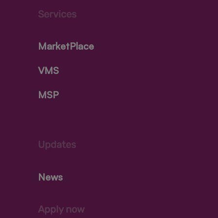
Services
MarketPlace
VMS
MSP
Updates
News
Apply now