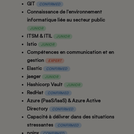
GIT
CONFIRMED
Connaissance de l'environnement
informatique liée au secteur public
JUNIOR
ITSM & ITIL
JUNIOR
Istio
JUNIOR
Compétences en communication et en
gestion
EXPERT
Elastic
CONFIRMED
jaeger
JUNIOR
Hashicorp Vault
JUNIOR
RedHat
CONFIRMED
Azure (PaaS/IaaS) & Azure Active
Directory
CONFIRMED
Capacité à délivrer dans des situations
stressantes
CONFIRMED
nginx
CONFIRMED