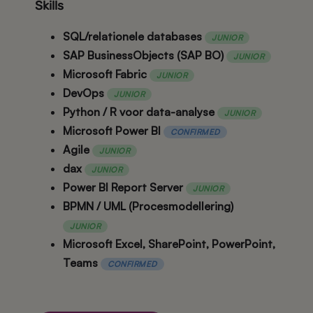
Skills
SQL/relationele databases
JUNIOR
SAP BusinessObjects (SAP BO)
JUNIOR
Microsoft Fabric
JUNIOR
DevOps
JUNIOR
Python / R voor data-analyse
JUNIOR
Microsoft Power BI
CONFIRMED
Agile
JUNIOR
dax
JUNIOR
Power BI Report Server
JUNIOR
BPMN / UML (Procesmodellering)
JUNIOR
Microsoft Excel, SharePoint, PowerPoint,
Teams
CONFIRMED