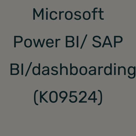
Microsoft
About
Power BI/ SAP
BI/dashboardin
(K09524)